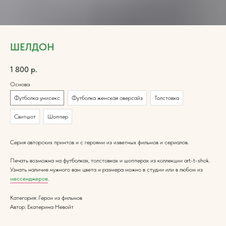
ШЕЛДОН
1 800
р.
Основа
Футболка унисекс
Футболка женская оверсайз
Толстовка
Свитшот
Шоппер
Серия авторских принтов и с героями из изветных фильмов и сериалов.
Печать возможна на футболках, толстовках и шопперах из коллекции art-t-shok.
Узнать наличие нужного вам цвета и размера можно в студии или в любом из
мессенджеров
.
Категория: Герои из фильмов
Автор: Екатерина Невойт