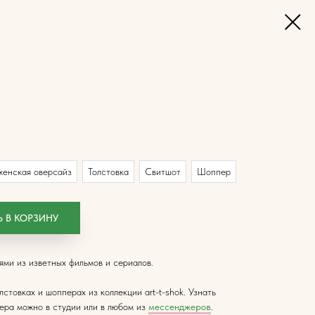
женская оверсайз
Толстовка
Свитшот
Шоппер
 В КОРЗИНУ
ями из изветных фильмов и сериалов.
стовках и шопперах из коллекции art-t-shok. Узнать
мера можно в студии или в любом из
мессенджеров
.